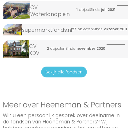
CV
1
object
Sinds
juli
2021
Waterlandplein
supermarktfonds.nl
27
objecten
Sinds
oktober
2011
CV
2
objecten
Sinds
november
2020
KDV
Bekijk alle fondsen
Meer over Heeneman & Partners
Wilt u een persoonlijk gesprek over deelname in
de fondsen van Heeneman & Partners? Wij