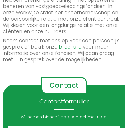
hebben jarenlange ervaring in het opzetten en
beheren van vastgoedbeleggingsfondsen. In
onze werkwijze staat het ondernemerschap en
de persoonlijke relatie met onze cliënt centraal.
Wij kiezen voor een langdurige relatie met onze
cliënten en onze huurders.
Neem contact met ons op voor een persoonlijk
gesprek of bekijk onze
brochure
voor meer
informatie over onze fondsen. Wij gaan graag
met u in gesprek over de mogelijkheden.
Contact
Contactformulier
Wij nemen binnen 1 dag contact met u op.