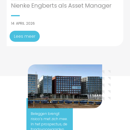
Nienke Engberts als Asset Manager
14
APRIL
2026
Lees meer
Let op:
Beleggen brengt
risico’s met zich mee.
In het prospectus, de
fondsvoorwaarden