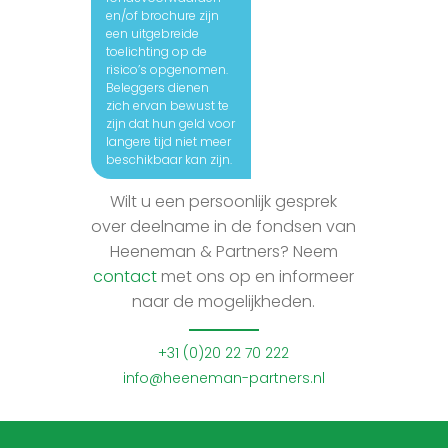
en/of brochure zijn
een uitgebreide
toelichting op de
risico’s opgenomen.
Beleggers dienen
zich ervan bewust te
zijn dat hun geld voor
langere tijd niet meer
beschikbaar kan zijn.
Wilt u een persoonlijk gesprek
over deelname in de fondsen van
Heeneman & Partners? Neem
contact
met ons op en informeer
naar de mogelijkheden.
+31 (0)20 22 70 222
info@heeneman-partners.nl