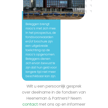
Let op:
Beleggen brengt
risico’s met zich mee.
In het prospectus, de
fondsvoorwaarden
en/of brochure zijn
een uitgebreide
toelichting op de
risico’s opgenomen.
Beleggers dienen
zich ervan bewust te
zijn dat hun geld voor
langere tijd niet meer
beschikbaar kan zijn.
Wilt u een persoonlijk gesprek
over deelname in de fondsen van
Heeneman & Partners? Neem
contact
met ons op en informeer