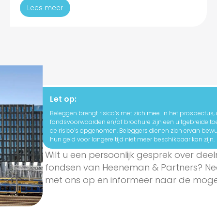
Lees meer
Let op:
Beleggen brengt risico’s met zich mee. In het prospectus,
fondsvoorwaarden en/of brochure zijn een uitgebreide to
de risico’s opgenomen. Beleggers dienen zich ervan bewus
hun geld voor langere tijd niet meer beschikbaar kan zijn.
Wilt u een persoonlijk gesprek over dee
fondsen van Heeneman & Partners? 
met ons op en informeer naar de mogel