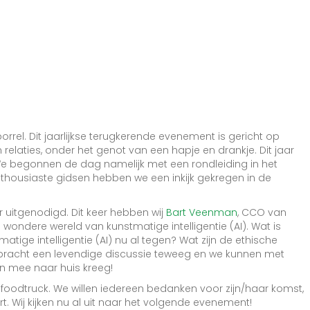
rrel. Dit jaarlijkse terugkerende evenement is gericht op
relaties, onder het genot van een hapje en drankje. Dit jaar
e begonnen de dag namelijk met een rondleiding in het
thousiaste gidsen hebben we een inkijk gekregen in de
r uitgenodigd. Dit keer hebben wij
Bart Veenman
, CCO van
ndere wereld van kunstmatige intelligentie (AI). Wat is
atige intelligentie (AI) nu al tegen? Wat zijn de ethische
t bracht een levendige discussie teweeg en we kunnen met
n mee naar huis kreeg!
 foodtruck. We willen iedereen bedanken voor zijn/haar komst,
. Wij kijken nu al uit naar het volgende evenement!