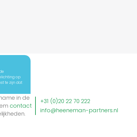
 de
elichting op
t te zijn dat
lname in de
+31 (0)20 22 70 222
Neem
contact
info@heeneman-partners.nl
ijkheden.