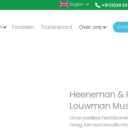
English
+31 (0)20 22
n
Fondsen
Trackrecord
Over ons
CON
Heeneman & Pa
Louwman Mu
Onze jaarlijkse herfstborr
Haag. Een succesvolle mid