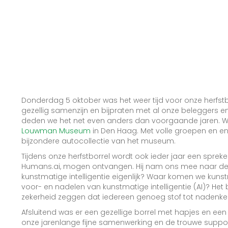
Donderdag 5 oktober was het weer tijd voor onze herfstbo
gezellig samenzijn en bijpraten met al onze beleggers en 
deden we het net even anders dan voorgaande jaren. W
Louwman Museum
in Den Haag. Met volle groepen en en
bijzondere autocollectie van het museum.
Tijdens onze herfstborrel wordt ook ieder jaar een spreke
Humans.ai, mogen ontvangen. Hij nam ons mee naar de wo
kunstmatige intelligentie eigenlijk? Waar komen we kunstm
voor- en nadelen van kunstmatige intelligentie (AI)? He
zekerheid zeggen dat iedereen genoeg stof tot nadenke
Afsluitend was er een gezellige borrel met hapjes en een
onze jarenlange fijne samenwerking en de trouwe support