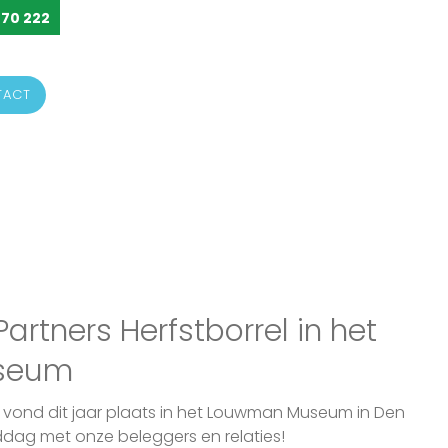
 70 222
TACT
rtners Herfstborrel in het
seum
el vond dit jaar plaats in het Louwman Museum in Den
dag met onze beleggers en relaties!