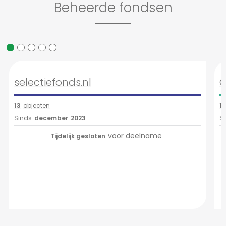
Beheerde fondsen
selectiefonds.nl
C
13
objecten
1
Sinds
december
2023
S
voor deelname
Tijdelijk gesloten