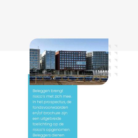
Let op:
Beleggen brengt
risico’s met zich mee.
In het prospectus, de
fondsvoorwaarden
en/of brochure zijn
een uitgebreide
toelichting op de
risico’s opgenomen.
Beleggers dienen