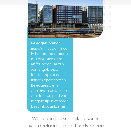
Let op:
Beleggen brengt
risico’s met zich mee.
In het prospectus, de
fondsvoorwaarden
en/of brochure zijn
een uitgebreide
toelichting op de
risico’s opgenomen.
Beleggers dienen
zich ervan bewust te
zijn dat hun geld voor
langere tijd niet meer
beschikbaar kan zijn.
Wilt u een persoonlijk gesprek
over deelname in de fondsen van