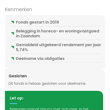
Kenmerken
Fonds gestart in 2019
Belegging in horeca- en woningvastgoed
in Zaandam
Gemiddeld uitgekeerd rendement per jaar
5,74%
Deelname via obligaties
Gesloten
Dit fonds is helaas gesloten voor deelname.
Let op:
Beleggen brengt risico’s met zich mee. In het