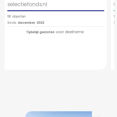
selectiefonds.nl
C
13
objecten
1
Sinds
december
2023
S
voor deelname
Tijdelijk gesloten